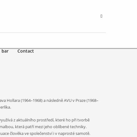
 bar
Contact
lava Hollara (1964–1968) a následně AVU v Praze (1968–
rlíka.
využívá z aktuálního prostředí, které ho při tvorbě
malbou, která patří mezi jeho oblíbené techniky.
tuace člověka ve společenství i v naprosté samotě.