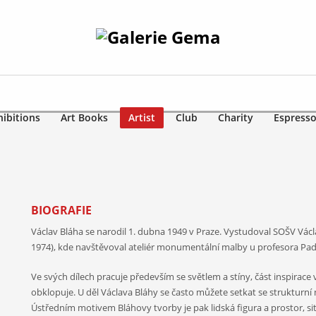
hibitions
Art Books
Artist
Club
Charity
Espresso
BIOGRAFIE
Václav Bláha se narodil 1. dubna 1949 v Praze. Vystudoval SOŠV Vác
1974), kde navštěvoval ateliér monumentální malby u profesora Pade
Ve svých dílech pracuje především se světlem a stíny, část inspirace 
obklopuje. U děl Václava Bláhy se často můžete setkat se strukturní 
Ústředním motivem Bláhovy tvorby je pak lidská figura a prostor, si