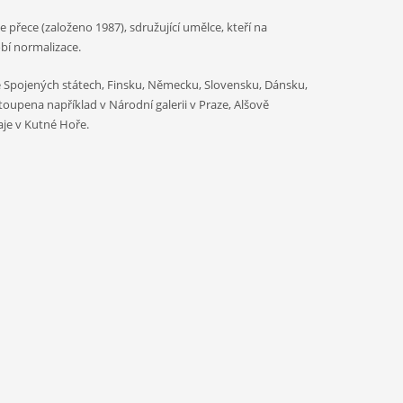
přece (založeno 1987), sdružující umělce, kteří na
obí normalizace.
ve Spojených státech, Finsku, Německu, Slovensku, Dánsku,
stoupena například v Národní galerii v Praze, Alšově
aje v Kutné Hoře.