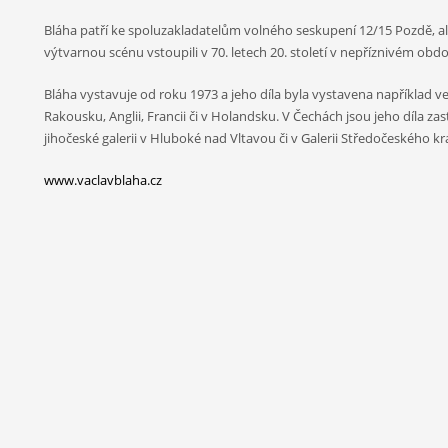
Bláha patří ke spoluzakladatelům volného seskupení 12/15 Pozdě, ale 
výtvarnou scénu vstoupili v 70. letech 20. století v nepříznivém obd
Bláha vystavuje od roku 1973 a jeho díla byla vystavena například 
Rakousku, Anglii, Francii či v Holandsku. V Čechách jsou jeho díla za
jihočeské galerii v Hluboké nad Vltavou či v Galerii Středočeského kr
www.vaclavblaha.cz