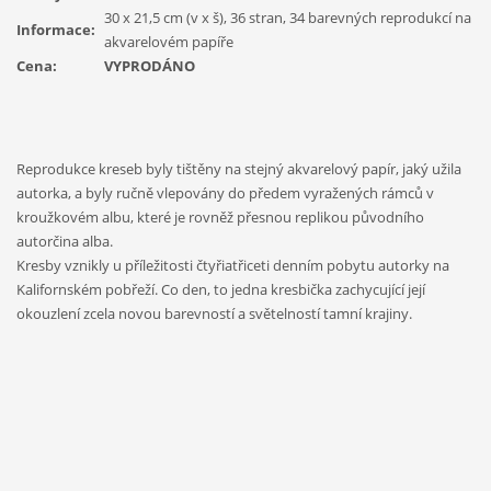
30 x 21,5 cm (v x š), 36 stran, 34 barevných reprodukcí na
Informace:
akvarelovém papíře
Cena:
VYPRODÁNO
Reprodukce kreseb byly tištěny na stejný akvarelový papír, jaký užila
autorka, a byly ručně vlepovány do předem vyražených rámců v
kroužkovém albu, které je rovněž přesnou replikou původního
autorčina alba.
Kresby vznikly u příležitosti čtyřiatřiceti denním pobytu autorky na
Kalifornském pobřeží. Co den, to jedna kresbička zachycující její
okouzlení zcela novou barevností a světelností tamní krajiny.