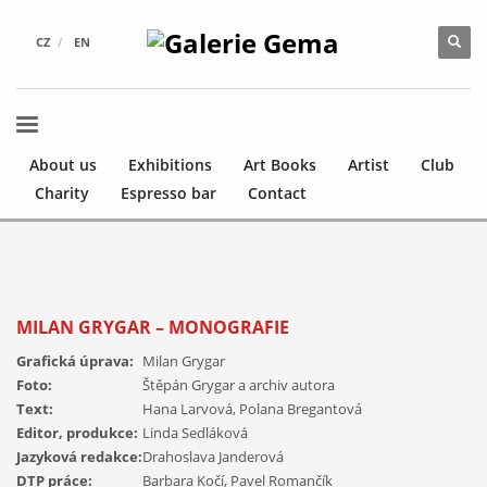
CZ
EN
About us
Exhibitions
Art Books
Artist
Club
Charity
Espresso bar
Contact
MILAN GRYGAR – MONOGRAFIE
Grafická úprava:
Milan Grygar
Foto:
Štěpán Grygar a archiv autora
Text:
Hana Larvová, Polana Bregantová
Editor, produkce:
Linda Sedláková
Jazyková redakce:
Drahoslava Janderová
DTP práce:
Barbara Kočí, Pavel Romančík