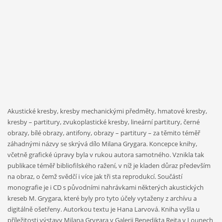
Akustické kresby, kresby mechanickými předměty, hmatové kresby,
kresby – partitury, zvukoplastické kresby, lineární partitury, černé
obrazy, bílé obrazy, antifony, obrazy – partitury – za těmito téměř
záhadnými názvy se skrývá dílo Milana Grygara. Koncepce knihy,
včetně grafické úpravy byla v rukou autora samotného. Vznikla tak
publikace téměř bibliofilského ražení, v níž je kladen důraz především
na obraz, o čemž svědčí i více jak tři sta reprodukcí. Součástí
monografie je i CD s původními nahrávkami některých akustických
kreseb M. Grygara, které byly pro tyto účely vytaženy z archívu a
digitálně ošetřeny. Autorkou textu je Hana Larvová. Kniha vyšla u
příležitosti výstavy Milana Grygara v Galerii Benedikta Rejta v Lounech