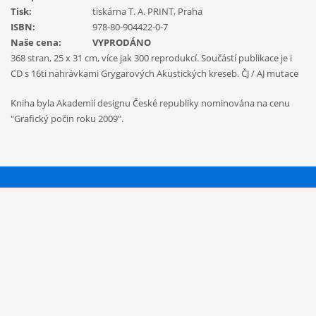
Tisk:
tiskárna T. A. PRINT, Praha
ISBN:
978-80-904422-0-7
Naše cena:
VYPRODÁNO
368 stran, 25 x 31 cm, více jak 300 reprodukcí. Součástí publikace je i
CD s 16ti nahrávkami Grygarových Akustických kreseb. ČJ / AJ mutace
Kniha byla Akademií designu České republiky nominována na cenu
"Grafický počin roku 2009".