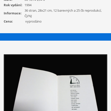
Rok vydání:
1994
36 stran, 28x21 cm, 12 barevných a 25 čb reprodukcí,
Informace:
ČJ/NJ
Cena:
vyprodáno