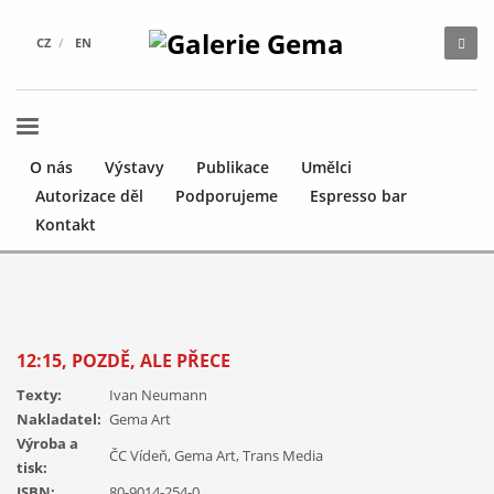
CZ
EN
O nás
Výstavy
Publikace
Umělci
Autorizace děl
Podporujeme
Espresso bar
Kontakt
12:15, POZDĚ, ALE PŘECE
Texty:
Ivan Neumann
Nakladatel:
Gema Art
Výroba a
ČC Vídeň, Gema Art, Trans Media
tisk:
ISBN:
80-9014-254-0