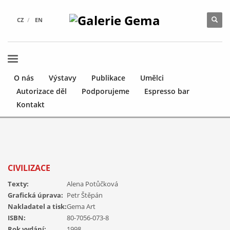
CZ
EN
O nás
Výstavy
Publikace
Umělci
Autorizace děl
Podporujeme
Espresso bar
Kontakt
CIVILIZACE
Texty:
Alena Potůčková
Grafická úprava:
Petr Štěpán
Nakladatel a tisk:
Gema Art
ISBN:
80-7056-073-8
Rok vydání:
1998