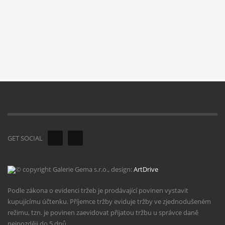
GET SOCIAL
© copyright Galerie Gema s.r.o., design:
ArtDrive
Podle zákona o evidenci tržeb je prodávající povinen vystavit
kupujícímu účtenku. Příjemce tržby eviduje tržby ve zjednodušeném
režimu, tzn. je povinen zaevidovat přijatou tržbu u správce daně
nejpozději do 5 dnů.