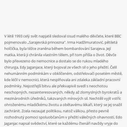
V létě 1993 celý svět napjatě sledoval osud malého děvčete, které BBC
pojmenovalo „Sarajevská princezna". Irma Hadžimuratović, pětiletá
holčička, byla těžce zraněna během bombardování Sarajeva. Její
matka, která ji chránila vlastním tělem, při tom přišla o život. Děvče
bylo převezeno do nemocnice a dostalo se do rukou mladého
chirurga, Edy Jaganjace, který bojoval ze všech sil o jeho přežití. Čelil
nehumánním podmínkám v obklíčeném, odstřelovači posetém městě,
kde léčil v nemocnici, která nesplňovala ani zdaleka základní pracovní
podmínky. Nejostřejší bitvu ale překvapivě svedl s neochotou
neschopných, nezainteresovaných, někdy až zlomyslných byrokratů a
mezinárodních úředníků, takzvaných mírových sil. Nechtěli vyjít vstříc
ohroženému mladičkému životu a obětavému lékaři, který se jej snažil
zachránit. Zcela nezaujat politikou, natož válkou, přesto pevně
rozhodnutý pomoci spoluobčanům v přežití válečných ohavností, Edo
Jaganjac napsal svědectví, které se každému čtenáři navždy vryje do