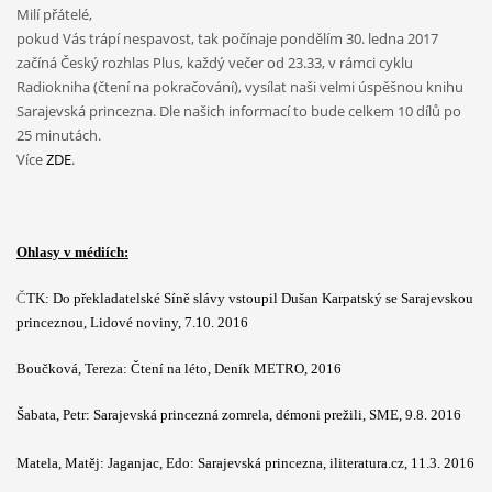
Milí přátelé,
pokud Vás trápí nespavost, tak počínaje pondělím 30. ledna 2017
začíná Český rozhlas Plus, každý večer od 23.33, v rámci cyklu
Radiokniha (čtení na pokračování), vysílat naši velmi úspěšnou knihu
Sarajevská princezna. Dle našich informací to bude celkem 10 dílů po
25 minutách.
Více
ZDE
.
Ohlasy v médiích:
Č
TK: Do překladatelské Síně slávy vstoupil Dušan Karpatský se Sarajevskou
princeznou, Lidové noviny, 7.10. 2016
Boučková, Tereza: Čtení na léto, Deník METRO, 2016
Šabata, Petr: Sarajevská princezná zomrela, démoni prežili, SME, 9.8. 2016
Matela, Matěj: Jaganjac, Edo: Sarajevská princezna, iliteratura.cz, 11.3. 2016