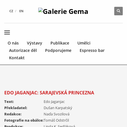
CZ
EN
O nás
Výstavy
Publikace
Umělci
Autorizace děl
Podporujeme
Espresso bar
Kontakt
EDO JAGANJAC: SARAJEVSKÁ PRINCEZNA
Text:
Edo Jaganjac
Překladatel:
Dušan Karpatský
Redakce:
Naďa Svozilová
Fotografie na obálce:
Tomáš Odstrčil
Produkce:
Linda K. Sedláková