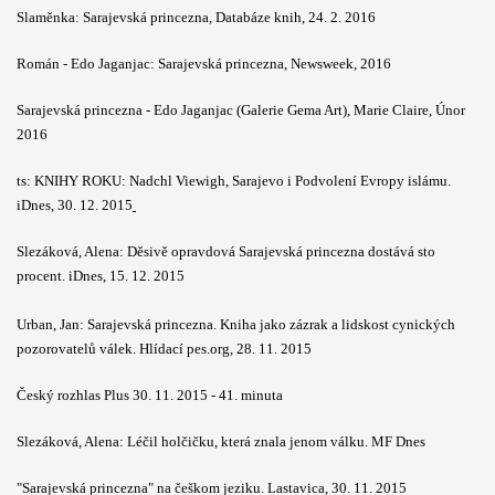
Slaměnka: Sarajevská princezna, Databáze knih, 24. 2. 2016
Román - Edo Jaganjac: Sarajevská princezna, Newsweek, 2016
Sarajevská princezna - Edo Jaganjac (Galerie Gema Art), Marie Claire, Únor
2016
ts: KNIHY ROKU: Nadchl Viewigh, Sarajevo i Podvolení Evropy islámu.
iDnes, 30. 12. 2015
Slezáková, Alena: Děsivě opravdová Sarajevská princezna dostává sto
procent. iDnes, 15. 12. 2015
Urban, Jan: Sarajevská princezna. Kniha jako zázrak a lidskost cynických
pozorovatelů válek. Hlídací pes.org, 28. 11. 2015
Český rozhlas Plus 30. 11. 2015 - 41. minuta
Slezáková, Alena: Léčil holčičku, která znala jenom válku. MF Dnes
"Sarajevská princezna" na češkom jeziku. Lastavica, 30. 11. 2015