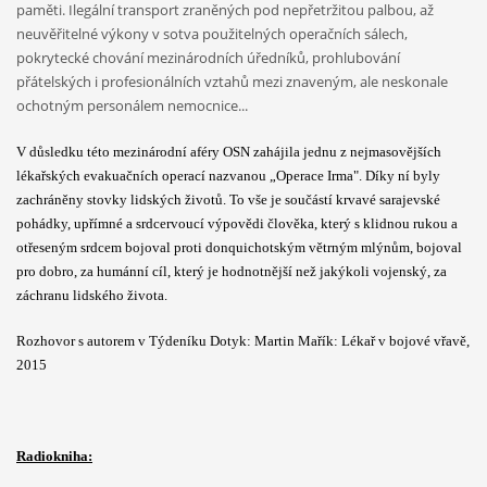
paměti. Ilegální transport zraněných pod nepřetržitou palbou, až
neuvěřitelné výkony v sotva použitelných operačních sálech,
pokrytecké chování mezinárodních úředníků, prohlubování
přátelských i profesionálních vztahů mezi znaveným, ale neskonale
ochotným personálem nemocnice...
V důsledku této mezinárodní aféry OSN zahájila jednu z nejmasovějších
lékařských evakuačních operací nazvanou „Operace Irma". Díky ní byly
zachráněny stovky lidských životů. To vše je součástí krvavé sarajevské
pohádky, upřímné a srdcervoucí výpovědi člověka, který s klidnou rukou a
otřeseným srdcem bojoval proti donquichotským větrným mlýnům, bojoval
pro dobro, za humánní cíl, který je hodnotnější než jakýkoli vojenský, za
záchranu lidského života.
Rozhovor s autorem v Týdeníku Dotyk:
Martin Mařík: Lékař v bojové vřavě,
2015
Radiokniha: