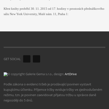
Křest knihy proběhl 30. 11. 2015 od 17. hodiny v prostorách přednáškového
sálu New York University, Malé nám. 11, Praha 1:
GET SOCIAL
© copyright Galerie Gema s.r.o., design:
ArtDrive
Podle zákona o evidenci tržeb je prodávající povinen vystavit
kupujícímu účtenku. Příjemce tržby eviduje tržby ve zjednodušeném
režimu, tzn. je povinen zaevidovat přijatou tržbu u správce daně
nejpozději do 5 dnů.