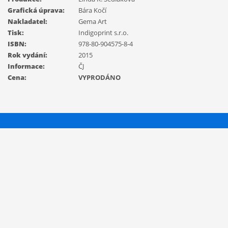
Grafická úprava:
Bára Kočí
Nakladatel:
Gema Art
Tisk:
Indigoprint s.r.o.
ISBN:
978-80-904575-8-4
Rok vydání:
2015
Informace:
ČJ
Cena:
VYPRODÁNO