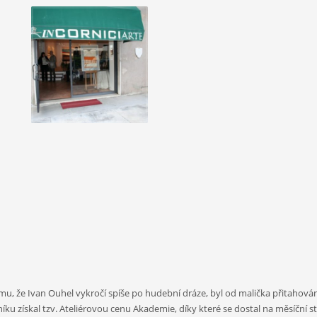
mu, že Ivan Ouhel vykročí spíše po hudební dráze, byl od malička přitahov
u získal tzv. Ateliérovou cenu Akademie, díky které se dostal na měsíční stip