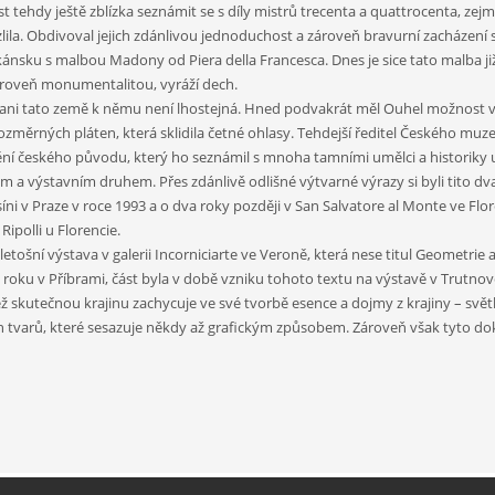
ehdy ještě zblízka seznámit se s díly mistrů trecenta a quattrocenta, zejmé
lila. Obdivoval jejich zdánlivou jednoduchost a zároveň bravurní zacházení 
skánsku s malbou Madony od Piera della Francesca. Dnes je sice tato malba
zároveň monumentalitou, vyráží dech.
, že ani tato země k němu není lhostejná. Hned podvakrát měl Ouhel možnost 
měrných pláten, která sklidila četné ohlasy. Tehdejší ředitel Českého mu
 umění českého původu, který ho seznámil s mnoha tamními umělci a historiky
a výstavním druhem. Přes zdánlivě odlišné výtvarné výrazy si byli tito dva 
v Praze v roce 1993 a o dva roky později v San Salvatore al Monte ve Florenc
Ripolli u Florencie.
á i letošní výstava v galerii Incorniciarte ve Veroně, která nese titul Geomet
o roku v Příbrami, část byla v době vzniku tohoto textu na výstavě v Trutno
ež skutečnou krajinu zachycuje ve své tvorbě esence a dojmy z krajiny – svě
 tvarů, které sesazuje někdy až grafickým způsobem. Zároveň však tyto dok