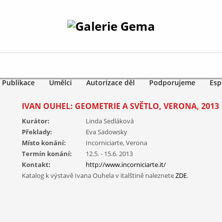
Publikace
Umělci
Autorizace děl
Podporujeme
Esp
IVAN OUHEL: GEOMETRIE A SVĚTLO, VERONA, 2013
Kurátor:
Linda Sedláková
Překlady:
Eva Sadowsky
Místo konání:
Incorniciarte, Verona
Termín konání:
12.5. - 15.6. 2013
Kontakt:
http://www.incorniciarte.it/
Katalog k výstavě Ivana Ouhela v italštině naleznete
ZDE
.