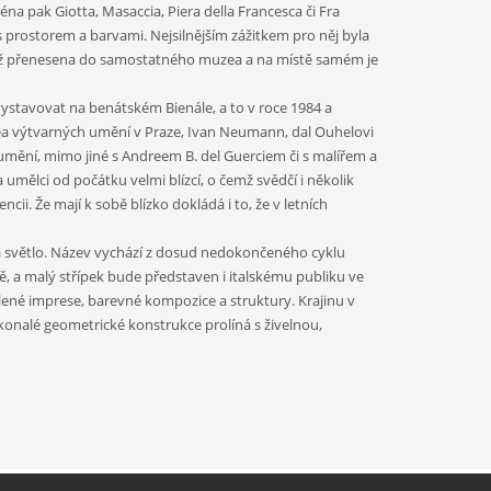
na pak Giotta, Masaccia, Piera della Francesca či Fra
s prostorem a barvami. Nejsilnějším zážitkem pro něj byla
 již přenesena do samostatného muzea a na místě samém je
vystavovat na benátském Bienále, a to v roce 1984 a
zea výtvarných umění v Praze, Ivan Neumann, dal Ouhelovi
 umění, mimo jiné s Andreem B. del Guerciem či s malířem a
umělci od počátku velmi blízcí, o čemž svědčí i několik
ii. Že mají k sobě blízko dokládá i to, že v letních
rie a světlo. Název vychází z dosud nedokončeného cyklu
vě, a malý střípek bude představen i italskému publiku ve
tlené imprese, barevné kompozice a struktury. Krajinu v
onalé geometrické konstrukce prolíná s živelnou,