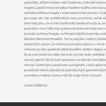
spolužáky, křížem krážem celé Toskánsko, kde měl možnost t
Angelica, jejichž mistrná malba mladého malíře zcela okouz
návštěva hřbitovní kaple v malé vesničce Monterchi v To
jen kopie, ale i tak návštěvníkům svou prostotou, avšak 
Není tedy divu, že si Ivan Ouhel Itálii zamiloval a zdá se
podruhé v roce 1988, kdy vystavoval dokonce hned osm roz
kontakt na Petra Porçala, ve Florencii žijícího historika
lékařem Mimmem Rosellim. Ten se stal jeho velkým přítelem 
společných výstav. Za všechny jmenujme výstavu v Nové síni 
měsících po léta společně sdíleli Roselliho ateliér v Bagno e 
Že se Ivan Ouhel do Itálie rád vrací a je zde vítán, doklád
obrazů, jejichž část již byla vystavena na sklonku minuléh
Veroně. Ouhel bývá označován za krajináře, i když spíše n
posledních letech převádí do jednoduchých geometrických
uvolněnou malbou, která vnáší do krajin život a vzruch.
Linda Sedláková