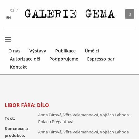
CZ
EN
O nás
Výstavy
Publikace
Umělci
Autorizace děl
Podporujeme
Espresso bar
Kontakt
LIBOR FÁRA: DÍLO
Anna Fárová, Věra Velemannová, Vojtěch Lahoda,
Text:
Polana Bregantová
Koncepce a
Anna Fárová, Věra Velemannová, Vojtěch Lahoda
produkce: