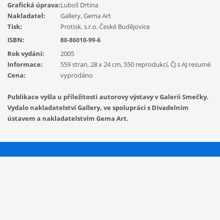
Grafická úprava:
Luboš Drtina
Nakladatel:
Gallery, Gema Art
Tisk:
Protisk, s.r.o. České Budějovice
ISBN:
80-86010-99-6
Rok vydání:
2005
Informace:
559 stran, 28 x 24 cm, 550 reprodukcí, ČJ s AJ resumé
Cena:
vyprodáno
Publikace vyšla u příležitosti autorovy výstavy v Galerii Smečky.
Vydalo nakladatelství Gallery, ve spolupráci s Divadelním
ústavem a nakladatelstvím Gema Art.