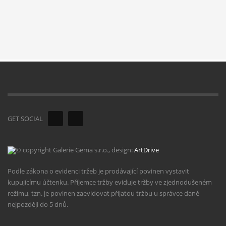
GET SOCIAL
© copyright Galerie Gema s.r.o., design:
ArtDrive
Podle zákona o evidenci tržeb je prodávající povinen vystavit
kupujícímu účtenku. Příjemce tržby eviduje tržby ve zjednodušeném
režimu, tzn. je povinen zaevidovat přijatou tržbu u správce daně
nejpozději do 5 dnů.