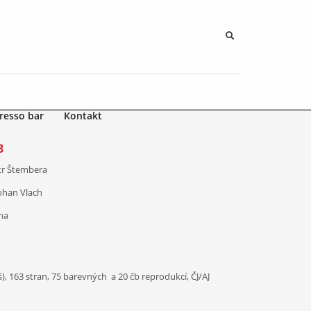
resso bar
Kontakt
8
etr Štembera
Johan Vlach
ha
 š), 163 stran, 75 barevných a 20 čb reprodukcí, ČJ/AJ