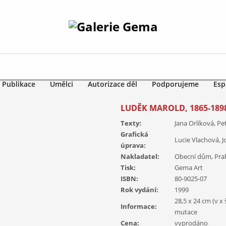
Publikace
Umělci
Autorizace děl
Podporujeme
Esp
LUDĚK MAROLD, 1865-189
Texty:
Jana Orlíková, P
Grafická
Lucie Vlachová, 
úprava:
Nakladatel:
Obecní dům, Pra
Tisk:
Gema Art
ISBN:
80-9025-07
Rok vydání:
1999
28,5 x 24 cm (v x
Informace:
mutace
Cena:
vyprodáno