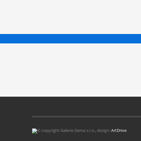
© copyright Galerie Gema s.r.o., design:
ArtDrive