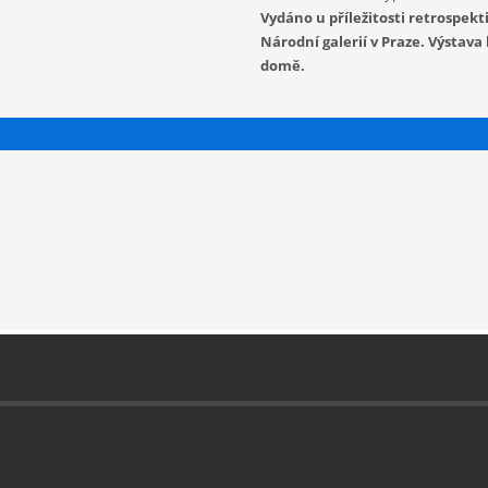
Vydáno u příležitosti retrospe
Národní galerií v Praze. Výstava
domě.