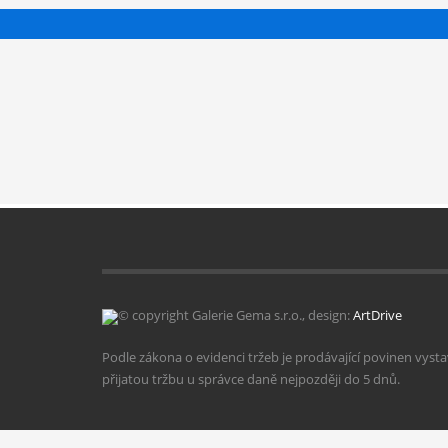
© copyright Galerie Gema s.r.o., design:
ArtDrive
Podle zákona o evidenci tržeb je prodávající povinen vyst
přijatou tržbu u správce daně nejpozději do 5 dnů.