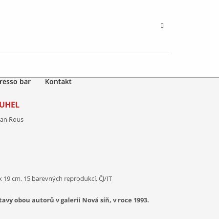
resso bar
Kontakt
OUHEL
 Jan Rous
 x 19 cm, 15 barevných reprodukcí, ČJ/IT
tavy obou autorů v galerii Nová síň, v roce 1993.