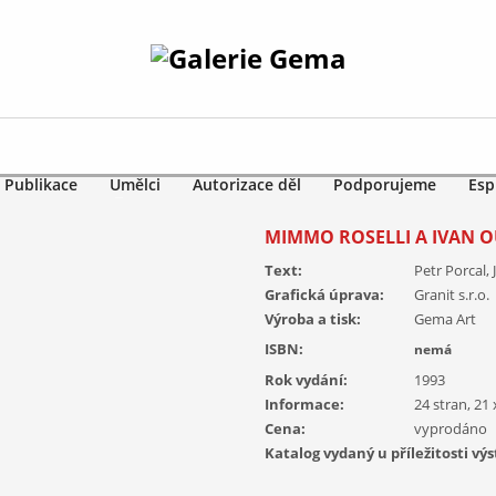
Publikace
Umělci
Autorizace děl
Podporujeme
Esp
MIMMO ROSELLI A IVAN 
Text:
Petr Porcal,
Grafická úprava:
Granit s.r.o.
Výroba a tisk:
Gema Art
ISBN:
nemá
Rok vydání:
1993
Informace:
24 stran, 21
Cena:
vyprodáno
Katalog vydaný u příležitosti výs