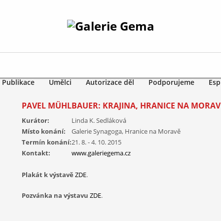
Publikace
Umělci
Autorizace děl
Podporujeme
Esp
PAVEL MÜHLBAUER: KRAJINA, HRANICE NA MORAVĚ
Kurátor:
Linda K. Sedláková
Místo konání:
Galerie Synagoga, Hranice na Moravě
Termín konání:
21. 8. - 4. 10. 2015
Kontakt:
www.galeriegema.cz
Plakát k výstavě
ZDE
.
Pozvánka na výstavu
ZDE
.