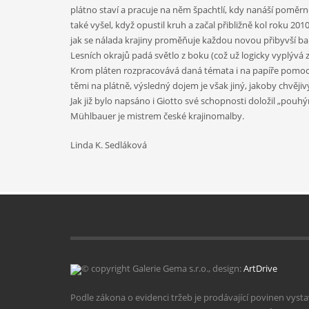
plátno staví a pracuje na něm špachtlí, kdy nanáší poměrně
také vyšel, když opustil kruh a začal přibližně kol roku 20
jak se nálada krajiny proměňuje každou novou přibyvší ba
Lesních okrajů padá světlo z boku (což už logicky vyplývá
Krom pláten rozpracovává daná témata i na papíře pomocí 
těmi na plátně, výsledný dojem je však jiný, jakoby chvějiv
Jak již bylo napsáno i Giotto své schopnosti doložil „pou
Mühlbauer je mistrem české krajinomalby.
Linda K. Sedláková
© copyright Galerie Gema s.r.o., design:
ArtDrive
Podle zákona o evidenci tržeb je prodávající povinen vyst