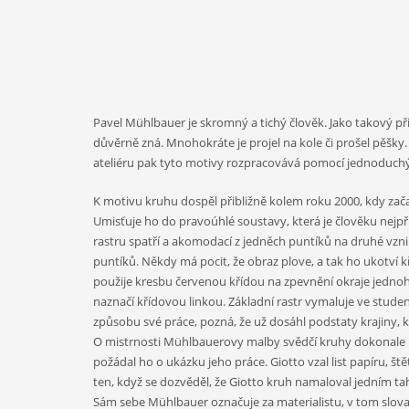
Pavel Mühlbauer je skromný a tichý člověk. Jako takový přiro
důvěrně zná. Mnohokráte je projel na kole či prošel pěšky. 
ateliéru pak tyto motivy rozpracovává pomocí jednoduchýc
K motivu kruhu dospěl přibližně kolem roku 2000, kdy začal m
Umisťuje ho do pravoúhlé soustavy, která je člověku nejpřir
rastru spatří a akomodací z jedněch puntíků na druhé vzn
puntíků. Někdy má pocit, že obraz plove, a tak ho ukotví 
použije kresbu červenou křídou na zpevnění okraje jednoho
naznačí křídovou linkou. Základní rastr vymaluje ve studenýc
způsobu své práce, pozná, že už dosáhl podstaty krajiny, 
O mistrnosti Mühlbauerovy malby svědčí kruhy dokonale mal
požádal ho o ukázku jeho práce. Giotto vzal list papíru, š
ten, když se dozvěděl, že Giotto kruh namaloval jedním t
Sám sebe Mühlbauer označuje za materialistu, v tom slova 