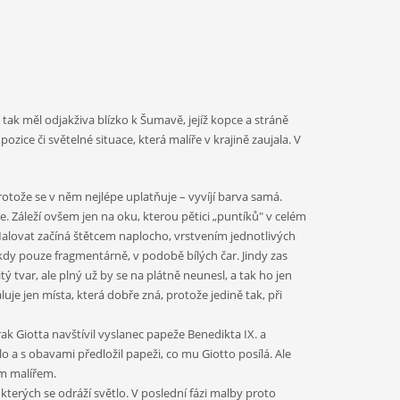
a tak měl odjakživa blízko k Šumavě, jejíž kopce a stráně
ice či světelné situace, která malíře v krajině zaujala. V
 protože se v něm nejlépe uplatňuje – vyvíjí barva samá.
ce. Záleží ovšem jen na oku, kterou pětici „puntíků" v celém
Malovat začíná štětcem naplocho, vrstvením jednotlivých
kdy pouze fragmentárně, v podobě bílých čar. Jindy zas
tvar, ale plný už by se na plátně neunesl, a tak ho jen
luje jen místa, která dobře zná, protože jedině tak, při
k Giotta navštívil vyslanec papeže Benedikta IX. a
o a s obavami předložil papeži, co mu Giotto posílá. Ale
ím malířem.
erých se odráží světlo. V poslední fázi malby proto