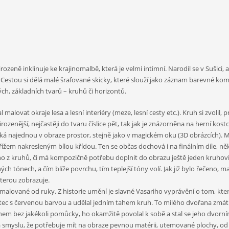
zeně inklinuje ke krajinomalbě, která je velmi intimní. Narodil se v Sušici, 
Cestou si dělá malé šrafované skicky, které slouží jako záznam barevné kompoz
h, základních tvarů – kruhů či horizontů.
alovat okraje lesa a lesní interiéry (meze, lesní cesty etc.). Kruh si zvolil,
ozenější, nejčastěji do tvaru číslice pět, tak jak je znázorněna na herní kost
iká najednou v obraze prostor, stejně jako v magickém oku (3D obrázcích). 
křížem nakresleným bílou křídou. Ten se občas dochová i na finálním díle, ně
 z kruhů, či má kompozičně potřebu doplnit do obrazu ještě jeden kruhovitý 
h tónech, a čím blíže povrchu, tím teplejší tóny volí. Jak již bylo řečeno, ma
kterou zobrazuje.
ované od ruky. Z historie umění je slavné Vasariho vyprávění o tom, ktera
tětec s červenou barvou a udělal jedním tahem kruh. To milého dvořana zmátl
ahem bez jakékoli pomůcky, ho okamžitě povolal k sobě a stal se jeho dvorn
smyslu, že potřebuje mít na obraze pevnou matérii, utemované plochy, od kt