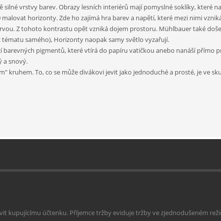
 silné vrstvy barev. Obrazy lesních interiérů mají pomyslné soklíky, které na
10 malovat horizonty. Zde ho zajímá hra barev a napětí, které mezi nimi vzniká
rvou. Z tohoto kontrastu opět vzniká dojem prostoru. Mühlbauer také doše
 z tématu samého), Horizonty naopak samy světlo vyzařují.
barevných pigmentů, které vtírá do papíru vatičkou anebo nanáší přímo prs
ý a snový.
hým" kruhem. To, co se může divákovi jevit jako jednoduché a prosté, je ve 
avit kupujícímu účtenku. Příjemce tržby eviduje tržby ve zjednodušeném reži