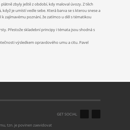
 plátně zbyly ještě z období, kdy maloval úvozy. Z těch
, když je umístí vedle sebe. Která barva se s kterou snese a
l k zajímavému poznání, že zatímco u děl s tématikou
ty. Přestože skladební principy i témata jsou shodná s
skutečnosti výsledkem opravdového umu a citu. Pavel
GET SOCIAL
mu, tzn. je povinen zaevidovat