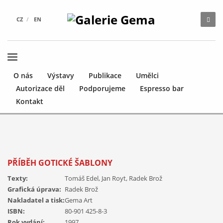
CZ
EN
O nás
Výstavy
Publikace
Umělci
Autorizace děl
Podporujeme
Espresso bar
Kontakt
PŘÍBĚH GOTICKÉ ŠABLONY
Texty:
Tomáš Edel, Jan Royt, Radek Brož
Grafická úprava:
Radek Brož
Nakladatel a tisk:
Gema Art
ISBN:
80-901 425-8-3
Rok vydání:
1997