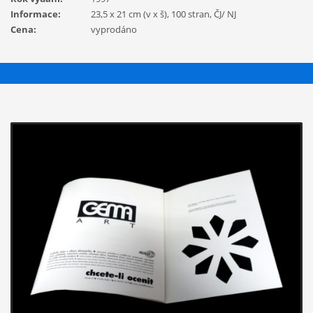
Informace:
23,5 x 21 cm (v x š), 100 stran, ČJ/ NJ
Cena:
vyprodáno