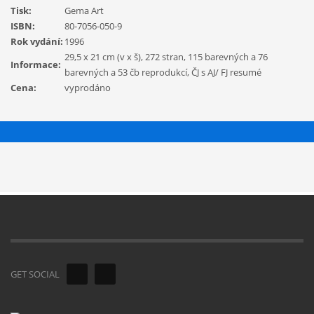
Tisk:
Gema Art
ISBN:
80-7056-050-9
Rok vydání:
1996
29,5 x 21 cm (v x š), 272 stran, 115 barevných a 76
Informace:
barevných a 53 čb reprodukcí, ČJ s AJ/ FJ resumé
Cena:
vyprodáno
GET SOCIAL