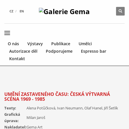
CZ
EN
O nás
Výstavy
Publikace
Umělci
Autorizace děl
Podporujeme
Espresso bar
Kontakt
UMĚNÍ ZASTAVENÉHO ČASU: ČESKÁ VÝTVARNÁ
SCÉNA 1969 - 1985
Texty:
Alena Potůčková, Ivan Neumann, Olaf Hanel, Jiří Šetlík
Grafická
Milan Jaroš
úprava:
Nakladatel:
Gema Art