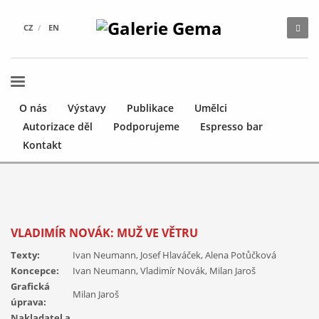
CZ
EN
O nás
Výstavy
Publikace
Umělci
Autorizace děl
Podporujeme
Espresso bar
Kontakt
VLADIMÍR NOVÁK: MUŽ VE VĚTRU
Texty:
Ivan Neumann, Josef Hlaváček, Alena Potůčková
Koncepce:
Ivan Neumann, Vladimír Novák, Milan Jaroš
Grafická
Milan Jaroš
úprava:
Nakladatel a