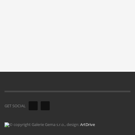
GET SOCIAL
© copyright Galerie Gema s.r.o., design:
ArtDrive