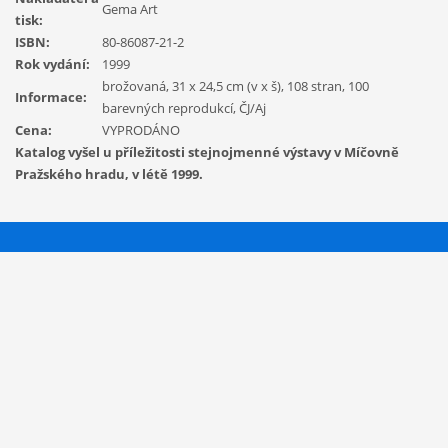
Gema Art
tisk:
ISBN:
80-86087-21-2
Rok vydání:
1999
brožovaná, 31 x 24,5 cm (v x š), 108 stran, 100
Informace:
barevných reprodukcí, ČJ/Aj
Cena:
VYPRODÁNO
Katalog vyšel u příležitosti stejnojmenné výstavy v Míčovně
Pražského hradu, v létě 1999.