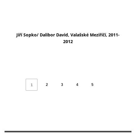
Jiří Sopko/ Dalibor David, Valašské Meziříčí, 2011-
2012
2
3
4
5
1